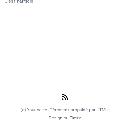
C'est l'article.
RSS
(c) Your name.
Fièrement propulsé par
HTMLy
Design by
Timlrx